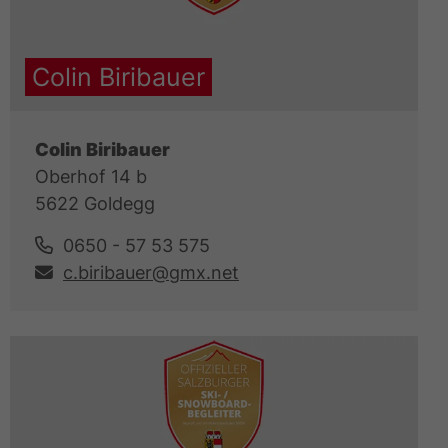
Colin Biribauer
Colin Biribauer
Oberhof 14 b
5622 Goldegg
0650 - 57 53 575
c.biribauer@gmx.net