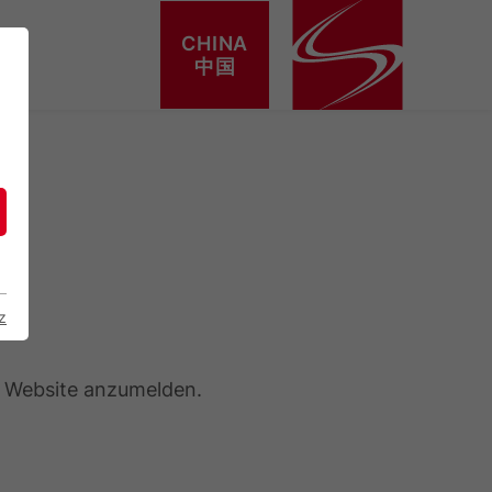
CHINA
中国
z
r Website anzumelden.