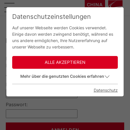
CHINA
中国
Datenschutzeinstellungen
Auf unserer Webseite werden Cookies verwendet.
Einige davon werden zwingend benötigt, während es
BENUTZERANMELDUNG
uns andere ermöglichen, Ihre Nutzererfahrung auf
unserer Webseite zu verbessern.
Bitte geben Sie Ihren Benutzernamen und Ihr
ALLE AKZEPTIEREN
Passwort ein, um sich an der Website anzumelden.
Anmelden
Mehr über die genutzten Cookies erfahren
E-Mail Adresse:
Datenschutz
Passwort: