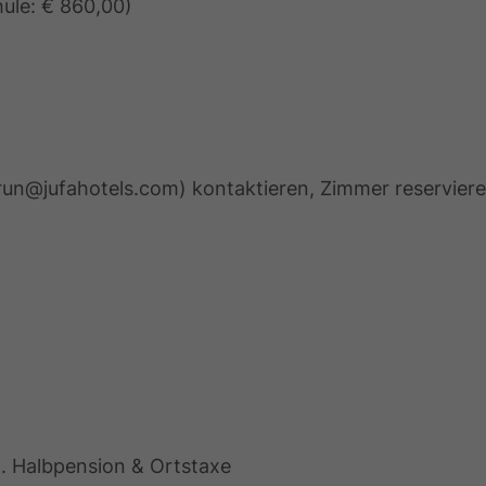
hule: € 860,00)
run@jufahotels.com) kontaktieren, Zimmer reserviere
. Halbpension & Ortstaxe